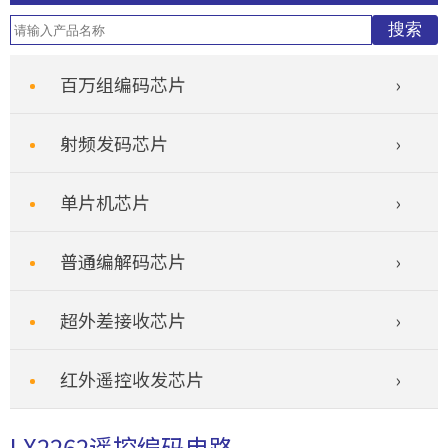
百万组编码芯片
射频发码芯片
单片机芯片
普通编解码芯片
超外差接收芯片
红外遥控收发芯片
LX2262遥控编码电路